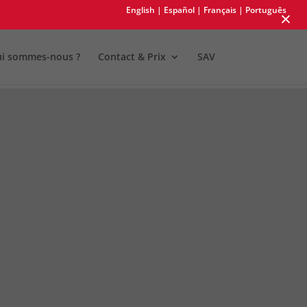
English
| Español
| Français
| Português
×
i sommes-nous ?
Contact & Prix
SAV